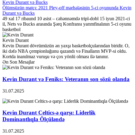
Ölümsüzün matçı: 2021 Pley-off mərhələsinin 5-ci oyununda Kevin
Durant və Bucks
49 xal 17 ribaund 10 asist – cəhənnəmdə tripl-dobl 15 iyun 2021-ci
il, Nets və Bucks arasında Şərq Konfransı yarımfinalının 5-ci oyunu
basketbol
Kevin Durant
Kevin Durant dövrümüzün ən yaxşı basketbolçularından biridir. O,
iki dəfə NBA çempionluğunu qazandı və Finalların MVP-si oldu.
Kortda inanılmaz vuruşu və çox yönlü olması ilə tanınır.
Ən Son Mesajlar
Kevin Durant və Feniks: Veteranın son sözü olanda
31.07.2025
Kevin Durant Celtics-ə qarşı: Liderlik
Dominantlıqla Ölçüləndə
31.07.2025