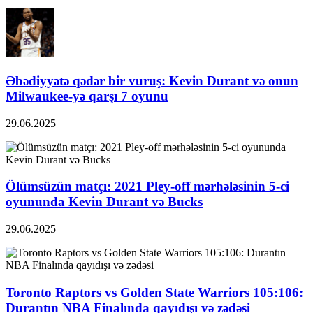
Əbədiyyətə qədər bir vuruş: Kevin Durant və onun
Milwaukee-yə qarşı 7 oyunu
29.06.2025
Ölümsüzün matçı: 2021 Pley-off mərhələsinin 5-ci
oyununda Kevin Durant və Bucks
29.06.2025
Toronto Raptors vs Golden State Warriors 105:106:
Durantın NBA Finalında qayıdışı və zədəsi