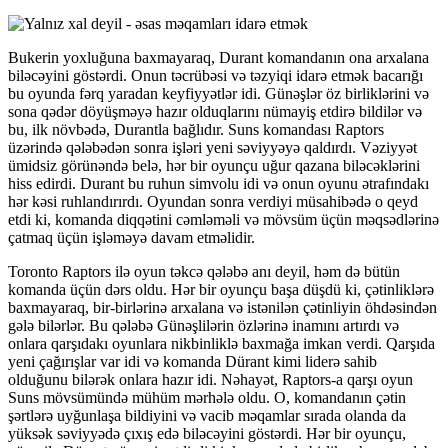
Bukerin yoxluğuna baxmayaraq, Durant komandanın ona arxalana
biləcəyini göstərdi. Onun təcrübəsi və təzyiqi idarə etmək bacarığı
bu oyunda fərq yaradan keyfiyyətlər idi. Günəşlər öz birliklərini və
sona qədər döyüşməyə hazır olduqlarını nümayiş etdirə bildilər və
bu, ilk növbədə, Durantla bağlıdır. Suns komandası Raptors
üzərində qələbədən sonra işləri yeni səviyyəyə qaldırdı. Vəziyyət
ümidsiz görünəndə belə, hər bir oyunçu uğur qazana biləcəklərini
hiss edirdi. Durant bu ruhun simvolu idi və onun oyunu ətrafındakı
hər kəsi ruhlandırırdı. Oyundan sonra verdiyi müsahibədə o qeyd
etdi ki, komanda diqqətini cəmləməli və mövsüm üçün məqsədlərinə
çatmaq üçün işləməyə davam etməlidir.
Toronto Raptors ilə oyun təkcə qələbə anı deyil, həm də bütün
komanda üçün dərs oldu. Hər bir oyunçu başa düşdü ki, çətinliklərə
baxmayaraq, bir-birlərinə arxalana və istənilən çətinliyin öhdəsindən
gələ bilərlər. Bu qələbə Günəşlilərin özlərinə inamını artırdı və
onlara qarşıdakı oyunlara nikbinliklə baxmağa imkan verdi. Qarşıda
yeni çağırışlar var idi və komanda Dürant kimi liderə sahib
olduğunu bilərək onlara hazır idi. Nəhayət, Raptors-a qarşı oyun
Suns mövsümündə mühüm mərhələ oldu. O, komandanın çətin
şərtlərə uyğunlaşa bildiyini və vacib məqamlar sırada olanda da
yüksək səviyyədə çıxış edə biləcəyini göstərdi. Hər bir oyunçu,