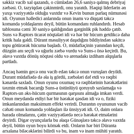
səkkiz vacib xal qazandı, o cümlədən 26,6 saniyə qalmış debriyaj
zərbəsi. O, təzyiqdən çəkinmirdi, onu yaratdı. Həqiqi liderlərin ən
yaxşı vəziyyətdə olduğu vaxtdır və Kevin bunun parlaq nümunəsi
idi. Oyunun həlledici anlarında onun inamı və diqqəti təkcə
komanda yoldaşlarını deyil, bütün komandanı ruhlandırdı. Hesab
tablosuna cəmi 30 saniyə qaldığından gərginlik pik həddə çatıb.
Suns və Raptors ticarət nöqtələri idi və hər bir hücum getdikcə daha
kritik hala gəldi. Dürant məsuliyyət daşıdığını bildiyindən sakitcə
topu götürərək hücuma başladı. O, müdafiəçinin yanından keçdi,
düzgün anı seçdi və uğurlu zərbə vurdu və Suns-ı önə keçirdi. Bu,
əlavə vaxtda dönüş nöqtəsi oldu və arenadakı izdiham alqışlarla
partladı.
Ancaq həmin gecə onu vacib edən təkcə onun vuruşları deyildi.
Durant müdafiədə də əla iş gördü, zərbələri dəf etdi və rəqibi
kənarda saxladı. Onun oyunu oxumaq və rəqiblərinin hərəkətlərini
təxmin etmək bacarığı Suns-a üstünlüyü qoruyub saxlamağa və
Raptors-un əks-hücum qurmasının qarşısını almağa imkan verdi.
Onun meydanda etdiyi hər bir hərəkət qəsdən idi və o, fiziki
imkanlarından maksimum effekt verirdi. Durantın oyununun vacib
cəhəti onun komanda yoldaşları ilə ünsiyyəti idi. O, daim onlara
harada olmalarını, çətin vəziyyətlərdə necə hərəkət etmələrini
deyirdi. Digər oyunçularla bu əlaqə Günəşlərə təkcə əlavə vaxtda
deyil, bütün oyun boyu kömək etdi. Onların hər biri Düranta
arxalana biləcəklərini bilirdi və bu, inam və inam mühiti yaratdı.