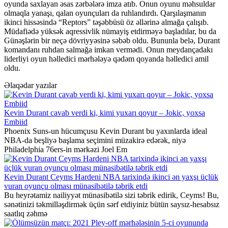
oyunda saxlayan əsas zərbələrə imza atıb. Onun oyunu məhsuldar
olmaqla yanaşı, qalan oyunçuları da ruhlandırdı. Qarşılaşmanın
ikinci hissəsində “Reptors” təşəbbüsü öz əllərinə almağa çalışıb.
Müdafiədə yüksək aqressivlik nümayiş etdirməyə başladılar, bu da
Günəşlərin bir neçə dövriyyəsinə səbəb oldu. Bununla belə, Durant
komandanı ruhdan salmağa imkan vermədi. Onun meydançadakı
liderliyi oyun həlledici mərhələyə qədəm qoyanda həlledici amil
oldu.
Əlaqədar yazılar
Kevin Durant cavab verdi ki, kimi yuxarı qoyur – Jokic, yoxsa
Embiid
Phoenix Suns-un hücumçusu Kevin Durant bu yaxınlarda ideal
NBA-da beşliyə başlama seçimini müzakirə edərək, niyə
Philadelphia 76ers-in mərkəzi Joel Em
Kevin Durant Ceyms Hardeni NBA tarixində ikinci ən yaxşı üçlük
vuran oyunçu olması münasibətilə təbrik etdi
Bu heyrətamiz nailiyyət münasibətilə sizi təbrik edirik, Ceyms! Bu,
sənətinizi təkmilləşdirmək üçün sərf etdiyiniz bütün saysız-hesabsız
saatlıq zəhmə