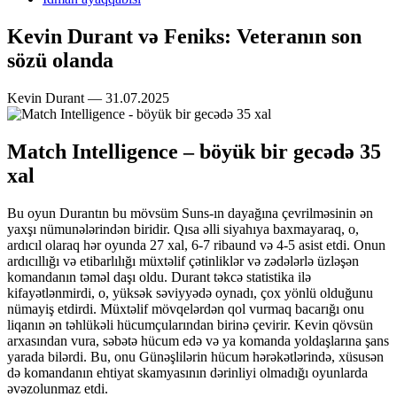
Kevin Durant və Feniks: Veteranın son
sözü olanda
Kevin Durant — 31.07.2025
Match Intelligence – böyük bir gecədə 35
xal
Bu oyun Durantın bu mövsüm Suns-ın dayağına çevrilməsinin ən
yaxşı nümunələrindən biridir. Qısa əlli siyahıya baxmayaraq, o,
ardıcıl olaraq hər oyunda 27 xal, 6-7 ribaund və 4-5 asist etdi. Onun
ardıcıllığı və etibarlılığı müxtəlif çətinliklər və zədələrlə üzləşən
komandanın təməl daşı oldu. Durant təkcə statistika ilə
kifayətlənmirdi, o, yüksək səviyyədə oynadı, çox yönlü olduğunu
nümayiş etdirdi. Müxtəlif mövqelərdən qol vurmaq bacarığı onu
liqanın ən təhlükəli hücumçularından birinə çevirir. Kevin qövsün
arxasından vura, səbətə hücum edə və ya komanda yoldaşlarına şans
yarada bilərdi. Bu, onu Günəşlilərin hücum hərəkətlərində, xüsusən
də komandanın ehtiyat skamyasının dərinliyi olmadığı oyunlarda
əvəzolunmaz etdi.