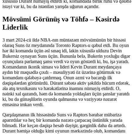
xüsusilə Dürant nümayiş etdirdi ki, komandada birlik ruhu və qələbə
istəyi var ki, bu da istənilən yarışda uğurun açarıdır.
Mövsümi Görünüş və Töhfə – Kəsirdə
Liderlik
3 mart 2024-cü ildə NBA-nın müntəzəm mövsümünün bir hissəsi
olaraq Suns öz meydanında Toronto Raptors-u qəbul etdi. Bu oyun
hər iki komanda üçün əsl sınaq idi, lakin xüsusilə ulduzu Devin
Bukersiz oynayan Suns üçün. Bununla belə, Bukerin yoxluğu digər
oyunçulara parlamaq şansı verdi və oyun göstərdi ki, bu, işə yaradı.
Komandanın ikonik siması və lideri Kevin Durant meydançaya
aydın bir məqsədlə çıxdı – məsuliyyəti öz üzərinə götürmək və
komandanı qələbəyə çatdırmaq. Onun əzmi və bacarığı ilk
dəqiqələrdən görünürdü. Dürant səbətə aktiv şəkildə hücum edərək,
əla atış texnikasını və hərəkətlərinə inamını nümayiş etdirdi. O,
nəinki xal qazandı, həm də komanda yoldaşları üçün şanslar yaratdı
ki, bu da günəşlilərin oyunda qalmasına və vəziyyətə nəzarət
etməsinə imkan verdi.
Qarşılaşmanın ilk hissəsində Suns və Raptors bərabər mübarizə
aparırdılar və heç bir komanda nəzərə çarpacaq üstünlük yarada
bilmədi. Hər keçən dəqiqə hesab dəyişir, gərginlik daha da artırdı.
Durant həmişə olduğu kimi oyunun mərkəzində olub, komandanı