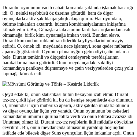
Durantın oyununun vacib cəhəti komanda şəklində işləmək bacarığı
idi. O, nəinki təşəbbüsü öz üzərinə götürdü, həm də digər
oyunçularla aktiv şəkildə qarşılıqlı əlaqə qurdu. Hər oyunda o,
ötürmə imkanları axtarırdı, hücum kombinasiyalarının inkişafına
kömək edirdi. Bu, Günəşlərə təkcə onun fərdi bacarıqlarından asılı
olmamağa, birlik kimi oynamağa imkan verdi. Bundan əlavə,
Durant komandanı ruhlandıran liderlik keyfiyyətlərini nümayiş
etdirdi. O, örnək idi, meydanda necə işləməyi, sona qədər mübarizə
aparmağı göstərirdi. Oyunun plana uyğun getmədiyi çətin anlarda
belə, Durant təmkinli və diqqətini cəmləyərək tərəfdaşlarının
hərəkətlərinə inam gətirirdi. Onun meydançadakı sakitliyi
komandaya panikaya düşməməyə və çətin vəziyyətlərdən çıxış yolu
tapmağa kömək etdi.
Qeyd edək ki, onun statistikası bütün hekayəni izah etmir. Durant
tez-tez çirkli işlər görürdü ki, bu da həmişə rəqəmlərdə əks olunmur.
O, ribaundlar üçün mübarizə apardı, aktiv şəkildə müdafiə olundu
və digər oyunçular üçün yer yaratdı. Onun oyununun bu cəhətləri
komandanın ümumi uğuruna töhfə verdi və onun töhfəsi əvəzsiz idi.
Unutmaq olmaz ki, Durant tez-tez rəqiblərin ikili müdafiə obyektinə
çevrilirdi. Bu, onun meydançada olmasının yaratdığı boşluqdan
istifadə edə biləcək digər Suns oyunçuları üçün imkanlar açdı. Onun