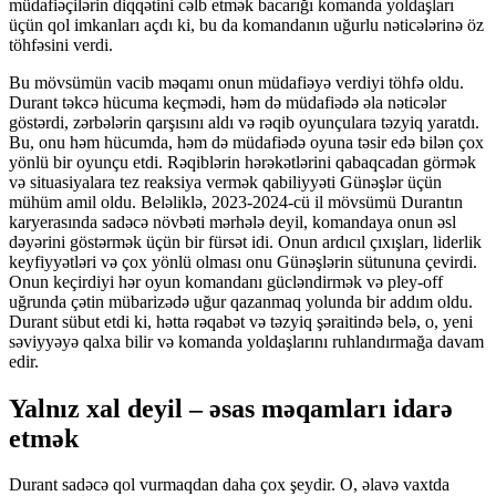
müdafiəçilərin diqqətini cəlb etmək bacarığı komanda yoldaşları
üçün qol imkanları açdı ki, bu da komandanın uğurlu nəticələrinə öz
töhfəsini verdi.
Bu mövsümün vacib məqamı onun müdafiəyə verdiyi töhfə oldu.
Durant təkcə hücuma keçmədi, həm də müdafiədə əla nəticələr
göstərdi, zərbələrin qarşısını aldı və rəqib oyunçulara təzyiq yaratdı.
Bu, onu həm hücumda, həm də müdafiədə oyuna təsir edə bilən çox
yönlü bir oyunçu etdi. Rəqiblərin hərəkətlərini qabaqcadan görmək
və situasiyalara tez reaksiya vermək qabiliyyəti Günəşlər üçün
mühüm amil oldu. Beləliklə, 2023-2024-cü il mövsümü Durantın
karyerasında sadəcə növbəti mərhələ deyil, komandaya onun əsl
dəyərini göstərmək üçün bir fürsət idi. Onun ardıcıl çıxışları, liderlik
keyfiyyətləri və çox yönlü olması onu Günəşlərin sütununa çevirdi.
Onun keçirdiyi hər oyun komandanı gücləndirmək və pley-off
uğrunda çətin mübarizədə uğur qazanmaq yolunda bir addım oldu.
Durant sübut etdi ki, hətta rəqabət və təzyiq şəraitində belə, o, yeni
səviyyəyə qalxa bilir və komanda yoldaşlarını ruhlandırmağa davam
edir.
Yalnız xal deyil – əsas məqamları idarə
etmək
Durant sadəcə qol vurmaqdan daha çox şeydir. O, əlavə vaxtda